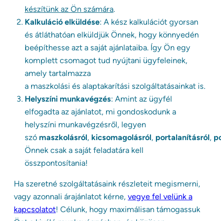
készítünk az Ön számára
.
Kalkuláció elküldése
: A kész kalkulációt gyorsan
és átláthatóan elküldjük Önnek, hogy könnyedén
beépíthesse azt a saját ajánlataiba. Így Ön egy
komplett csomagot tud nyújtani ügyfeleinek,
amely tartalmazza
a maszkolási és alaptakarítási szolgáltatásainkat is.
Helyszíni munkavégzés
: Amint az ügyfél
elfogadta az ajánlatot, mi gondoskodunk a
helyszíni munkavégzésről, legyen
szó
maszkolásról
,
kicsomagolásról
,
portalanításról
,
p
Önnek csak a saját feladatára kell
összpontosítania!
Ha szeretné szolgáltatásaink részleteit megismerni,
vagy azonnali árajánlatot kérne,
vegye fel velünk a
kapcsolatot
! Célunk, hogy maximálisan támogassuk