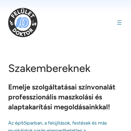
Ugrás
a
tartalomhoz
Szakembereknek
Emelje szolgáltatásai színvonalát
professzionális maszkolási és
alaptakarítási megoldásainkkal!
Az építőiparban, a felújítások, festések és más
munkálatok során elengedhetetlen a