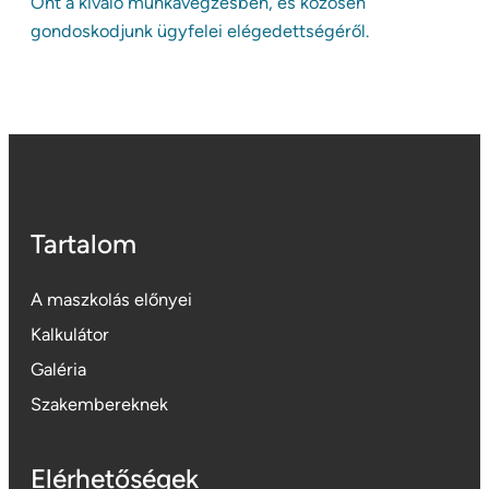
Önt a kiváló munkavégzésben, és közösen
gondoskodjunk ügyfelei elégedettségéről.
Tartalom
A maszkolás előnyei
Kalkulátor
Galéria
Szakembereknek
Elérhetőségek