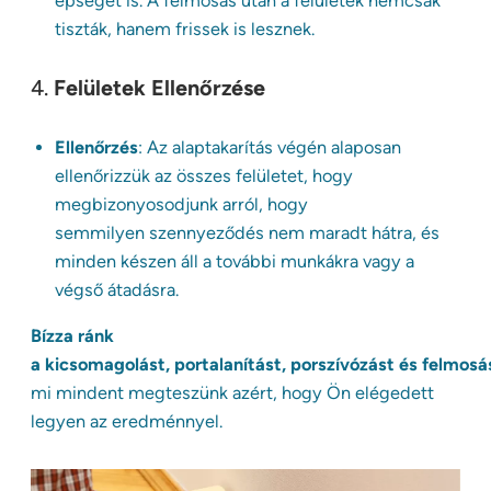
épségét is. A felmosás után a felületek nemcsak
tiszták, hanem frissek is lesznek.
4.
Felületek Ellenőrzése
Ellenőrzés
: Az alaptakarítás végén alaposan
ellenőrizzük az összes felületet, hogy
megbizonyosodjunk arról, hogy
semmilyen szennyeződés nem maradt hátra, és
minden készen áll a további munkákra vagy a
végső átadásra.
Bízza ránk
a kicsomagolást, portalanítást, porszívózást és felmosá
mi mindent megteszünk azért, hogy Ön elégedett
legyen az eredménnyel.