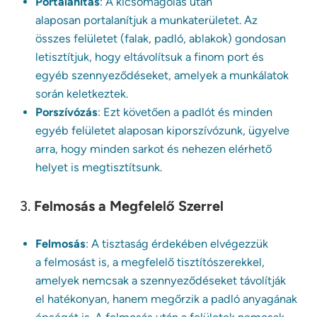
Portalanítás
: A kicsomagolás után
alaposan portalanítjuk a munkaterületet. Az
összes felületet (falak, padló, ablakok) gondosan
letisztítjuk, hogy eltávolítsuk a finom port és
egyéb szennyeződéseket, amelyek a munkálatok
során keletkeztek.
Porszívózás
: Ezt követően a padlót és minden
egyéb felületet alaposan kiporszívózunk, ügyelve
arra, hogy minden sarkot és nehezen elérhető
helyet is megtisztítsunk.
3.
Felmosás a Megfelelő Szerrel
Felmosás
: A tisztaság érdekében elvégezzük
a felmosást is, a megfelelő tisztítószerekkel,
amelyek nemcsak a szennyeződéseket távolítják
el hatékonyan, hanem megőrzik a padló anyagának